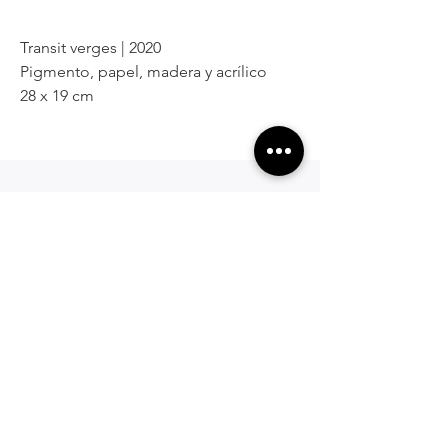
Transit verges | 2020
Pigmento, papel, madera y acrílico
28 x 19 cm
¿Te interesa?
Contactanos para saber más
de la obra o el artista