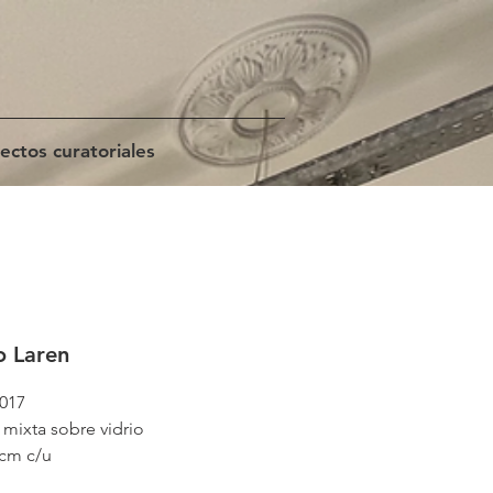
ectos curatoriales
o Laren
2017
 mixta sobre vidrio
 cm c/u