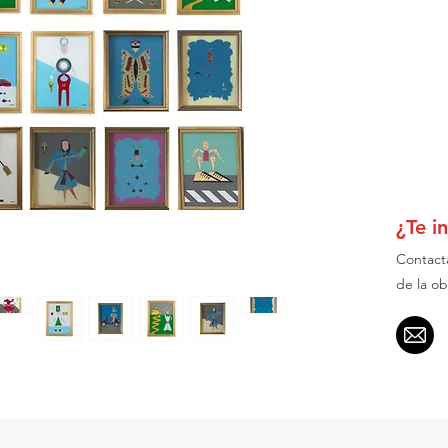
¿Te i
Contact
de la ob