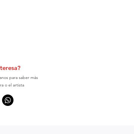
nteresa?
anos para saber más
ra o el artista