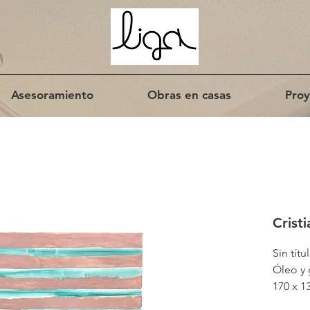
Asesoramiento
Obras en casas
Proy
Crist
Sin títu
Óleo y 
170 x 1