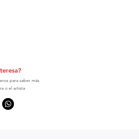
nteresa?
anos para saber más
ra o el artista