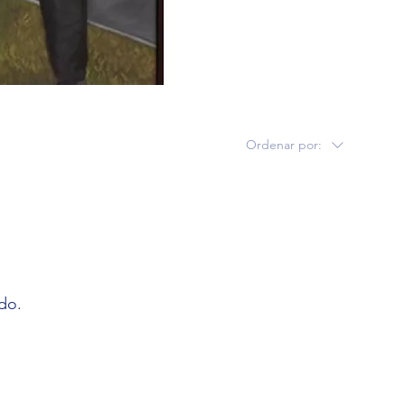
Ordenar por:
do.